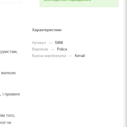
Характеристики
Артикул
—
5988
Виробник
—
Police
туристам,
Країна виробництва
—
Китай
ю вилкою
 і промені
ім того,
озі чи