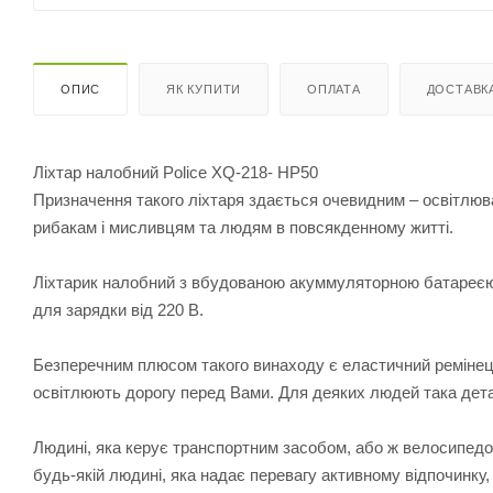
ОПИС
ЯК КУПИТИ
ОПЛАТА
ДОСТАВК
Ліхтар налобний Police XQ-218- HP50
Призначення такого ліхтаря здається очевидним – освітлюва
рибакам і мисливцям та людям в повсякденному житті.
Ліхтарик налобний з вбудованою акуммуляторною батареєю 
для зарядки від 220 В.
Безперечним плюсом такого винаходу є еластичний ремінець
освітлюють дорогу перед Вами. Для деяких людей така дет
Людині, яка керує транспортним засобом, або ж велосипедом,
будь-якій людині, яка надає перевагу активному відпочинку, 