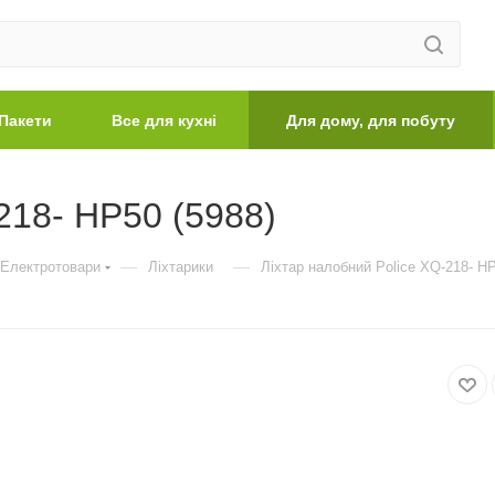
Пакети
Все для кухні
Для дому, для побуту
218- HP50 (5988)
—
—
Електротовари
Ліхтарики
Ліхтар налобний Police XQ-218- HP