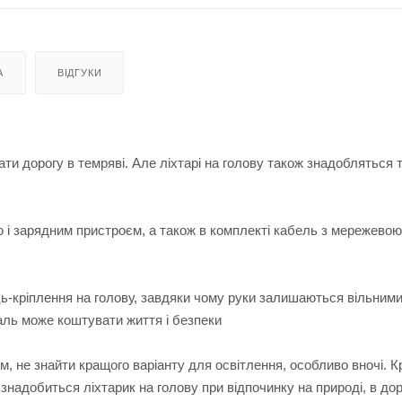
А
ВІДГУКИ
ти дорогу в темряві. Але ліхтарі на голову також знадобляться 
і зарядним пристроєм, а також в комплекті кабель з мережево
-кріплення на голову, завдяки чому руки залишаються вільними,
аль може коштувати життя і безпеки
 не знайти кращого варіанту для освітлення, особливо вночі. Кр
знадобиться ліхтарик на голову при відпочинку на природі, в дор