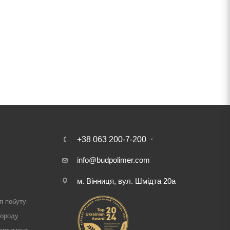
+38 063 200-7-200
info@budpolimer.com
м. Вінниця, вул. Шмідта 20а
і
я побуту
городу