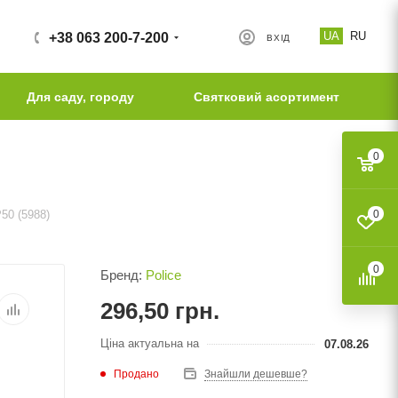
UA
RU
+38 063 200-7-200
ВХІД
Для саду, городу
Святковий асортимент
0
50 (5988)
0
0
Бренд:
Police
296,50
грн.
Ціна актуальна на
07.08.26
Продано
Знайшли дешевше?