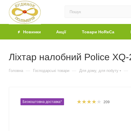
Новинки
Акції
Товари HoReCa
Ліхтар налобний Police XQ-
—
—
—
Головна
Господарські товари
Для дому, для побуту
Безкоштовна доставка*
209