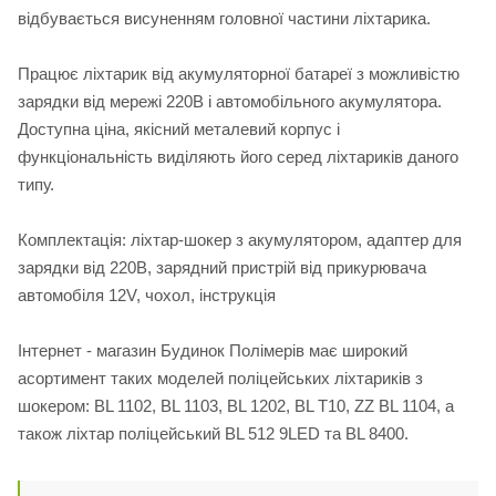
відбувається висуненням головної частини ліхтарика.
Працює ліхтарик від акумуляторної батареї з можливістю
зарядки від мережі 220В і автомобільного акумулятора.
Доступна ціна, якісний металевий корпус і
функціональність виділяють його серед ліхтариків даного
типу.
Комплектація: ліхтар-шокер з акумулятором, адаптер для
зарядки від 220В, зарядний пристрій від прикурювача
автомобіля 12V, чохол, інструкція
Інтернет - магазин Будинок Полімерів має широкий
асортимент таких моделей поліцейських ліхтариків з
шокером: BL 1102, BL 1103, BL 1202, BL Т10, ZZ BL 1104, а
також ліхтар поліцейський BL 512 9LED та BL 8400.