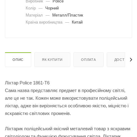
Виробник
—
Police
Колір
—
Чорний
Матеріал
—
Металл/Пластик
Країна виробництва
—
Китай
ОПИС
ЯК КУПИТИ
ОПЛАТА
ДОСТАВКА
Ліхтар Police 1861-T6
Сама назва представляє предмет в професійному світлі,
але це не так. Кожен може використовувати поліцейський
ліхтар, адже він вирізняється особливою якістю, міцністю і
яскравістю світлових променів.
Ліхтарик поліцейський якісний металевий товар з яскравим
світодіодом та функцією фокусування світла. Ліхтарик