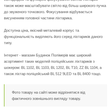
також може масштабувати світло від більш широкого пучка
до звуженого точкового. Фокусування відбувається
висуненням головної частини ліхтарика.
Доступна ціна, якісний металевий корпус та
функціональність виділяють його серед ліхтариків даного
типу.
Інтернет - магазин Будинок Полімерів має широкий
асортимент таких моделей поліцейських ліхтариків з
шокером: BL 1102, BL 1103, BL 1202, BL Т10, ZZ BL 1104, а
також ліхтар поліцейський BL 512 9LED та BL 8400 тощо.
Фото товару на сайті може відрізнятися від
фактичного зовнішнього вигляду товару.