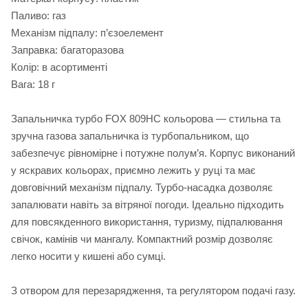
Паливо: газ
Механізм підпалу: п’єзоелемент
Заправка: багаторазова
Колір: в асортименті
Вага: 18 г
Запальничка турбо FOX 809HC кольорова — стильна та
зручна газова запальничка із турбопальником, що
забезпечує рівномірне і потужне полум’я. Корпус виконаний
у яскравих кольорах, приємно лежить у руці та має
довговічний механізм підпалу. Турбо-насадка дозволяє
запалювати навіть за вітряної погоди. Ідеально підходить
для повсякденного використання, туризму, підпалювання
свічок, камінів чи мангалу. Компактний розмір дозволяє
легко носити у кишені або сумці.
З отвором для перезарядження, та регулятором подачі газу.