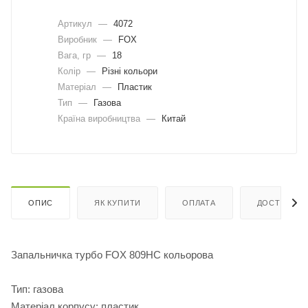
Артикул
—
4072
Виробник
—
FOX
Вага, гр
—
18
Колір
—
Різні кольори
Матеріал
—
Пластик
Тип
—
Газова
Країна виробництва
—
Китай
ОПИС
ЯК КУПИТИ
ОПЛАТА
ДОСТАВКА
Запальничка турбо FOX 809HC кольорова
Тип: газова
Матеріал корпусу: пластик