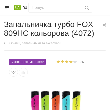
UA
RU
Запальничка турбо FOX
809HC кольорова (4072)
Cірники, запальнички та аксесуари
Безкоштовна доставка*
336