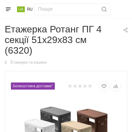
UA
RU
Етажерка Ротанг ПГ 4
секції 51х29х83 см
(6320)
Етажерки та кошики
Безкоштовна доставка*