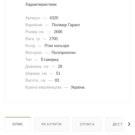
Характеристики
Артикул
—
6320
Виробник
—
Полімер Гарант
Розмір см.
—
2695
Вага, гр
—
2700
Колір
—
Різні кольори
Матеріал
—
Поліпропілен
Тип
—
Етажерка
Довжина, cм
—
29
Ширина, cм
—
51
Висота, см
—
83
Країна виробництва
—
Україна
ОПИС
ЯК КУПИТИ
ОПЛАТА
ДОСТАВКА