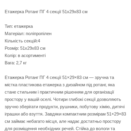
Етажерка Ротанг ПГ 4 секції 51х29х83 см
Тип: етажерка
Матеріал: поліпропілен
Кількість секцій:4
Розмір: 51х29х83 см
Колір: в асортименті
Вага: 2,7 кг
Етажерка Ротанг ПГ 4 секції 51×29×83 см — зручна та
містка пластикова етажерка з дизайном під ротанг, яка
стане стильним і практичним рішенням для організації
простору у вашій оселі. Чотири глибокі секції дозволяють
зручно зберігати продукти, рушники, побутову хімію, дитячі
іграшки або взуття. Завдяки компактним розмірам 51×29×83
см займає небагато місця, але надає достатньо простору
для розміщення необхідних речей. Стійка до вологи та