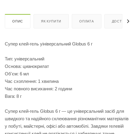
ОПИС
ЯК КУПИТИ
ОПЛАТА
ДОСТАВКА
Супер клей-гель уініверсальний Globus 6 г
Тип: універсальний
Основа: цианокрилат
Об'єм: 6 мл
Час схоплення: 1 хвилина
Час повного висихання: 2 години
Вага: 8 г
Супер клей-гель Globus 6 г — це універсальний засіб для
швидкого та надійного склеювання різноманітних матеріалів
у побуті, майстерні, офісі або автомобілі. Завдяки гелевій
консистенції клей не розтікається і забезпечує точне