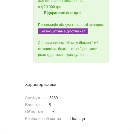
для оплачених замовлень
від 10 000 грн
Відправимо сьогодні
Пропозиція діє для товарів зі стікером
3
Для замовлень об'ємом більше 1м
можливість безкоштовної доставки
розглядається індивідуально
Характеристики
Артикул
—
3230
Вага, гр
—
8
Об'єм, мл
—
6
Країна виробництва
—
Польща