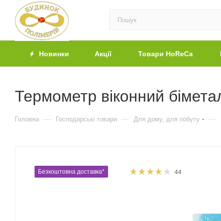
Новинки
Акції
Товари HoReCa
Термометр віконний біметал
—
—
—
Головна
Господарські товари
Для дому, для побуту
Безкоштовна доставка*
44