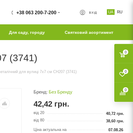
UA
RU
+38 063 200-7-200
ВХІД
Для саду, городу
Святковий асортимент
0
7 (3741)
еталічний для вулиці 7х7 см СН207 (3741)
0
0
Бренд:
Без Бренду
42,42
грн.
від 20
40,72
грн.
від 80
38,60
грн.
Ціна актуальна на
07.08.26