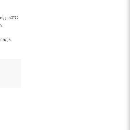
від -50°C
у.
епадів