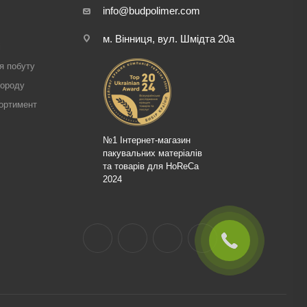
info@budpolimer.com
м. Вінниця, вул. Шмідта 20а
і
я побуту
городу
ортимент
№1 Інтернет-магазин
пакувальних матеріалів
та товарів для HoReCa
2024