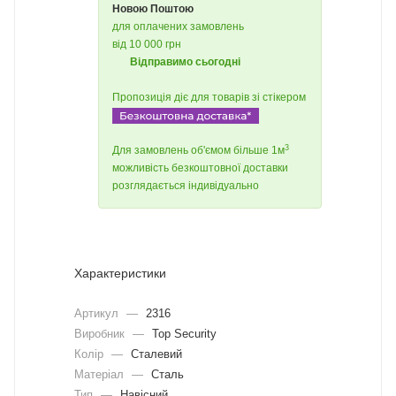
Новою Поштою
для оплачених замовлень
від 10 000 грн
Відправимо сьогодні
Пропозиція діє для товарів зі стікером
3
Для замовлень об'ємом більше 1м
можливість безкоштовної доставки
розглядається індивідуально
Характеристики
Артикул
—
2316
Виробник
—
Top Security
Колір
—
Сталевий
Матеріал
—
Сталь
Тип
—
Навісний