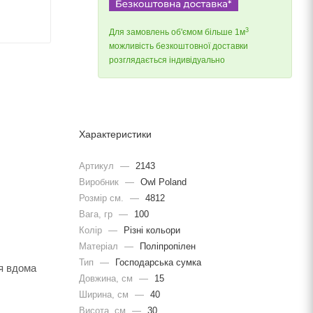
3
Для замовлень об'ємом більше 1м
можливість безкоштовної доставки
розглядається індивідуально
Характеристики
Артикул
—
2143
Виробник
—
Owl Poland
Розмір см.
—
4812
Вага, гр
—
100
Колір
—
Різні кольори
Матеріал
—
Поліпропілен
Тип
—
Господарська сумка
ня вдома
Довжина, cм
—
15
Ширина, cм
—
40
Висота, см
—
30