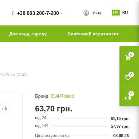
UA
RU
+38 063 200-7-200
ВХІД
Для саду, городу
Святковий асортимент
0
0х15 см (2143)
0
0
Бренд:
Owl Poland
63,70
грн.
від 24
61,15
грн.
від 144
57,97
грн.
Ціна актуальна на
08.08.26