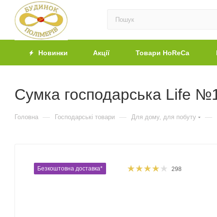
Новинки
Акції
Товари HoReCa
Сумка господарська Life №
—
—
—
Головна
Господарські товари
Для дому, для побуту
Безкоштовна доставка*
298