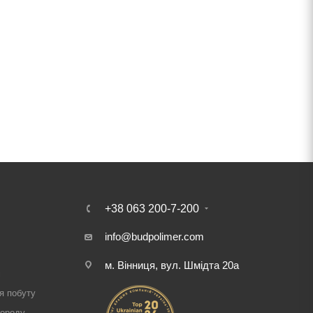
+38 063 200-7-200
info@budpolimer.com
м. Вінниця, вул. Шмідта 20а
і
я побуту
городу