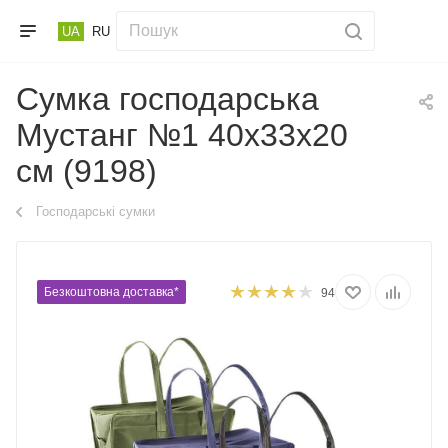
UA
RU
Сумка господарська
Мустанг №1 40х33х20
см (9198)
Господарські сумки
Безкоштовна доставка*
94