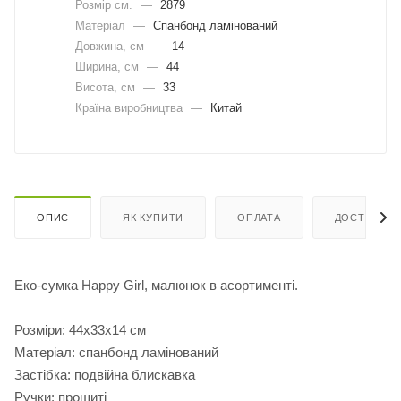
Розмір см.
—
2879
Матеріал
—
Спанбонд ламінований
Довжина, cм
—
14
Ширина, cм
—
44
Висота, см
—
33
Країна виробництва
—
Китай
ОПИС
ЯК КУПИТИ
ОПЛАТА
ДОСТАВКА
Еко-сумка Happy Girl, малюнок в асортименті.
Розміри: 44х33х14 см
Матеріал: спанбонд ламінований
Застібка: подвійна блискавка
Ручки: прошиті