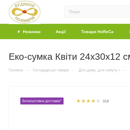
Новинки
Акції
Товари HoReCa
Еко-сумка Квіти 24х30х12 с
—
—
—
Головна
Господарські товари
Для дому, для побуту
Безкоштовна доставка*
319