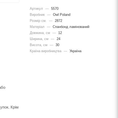
Артикул
—
5570
Виробник
—
Owl Poland
Розмір см.
—
2872
Матеріал
—
Спанбонд ламінований
Довжина, cм
—
12
Ширина, cм
—
24
Висота, см
—
30
Країна виробництва
—
Україна
або
упок. Крім