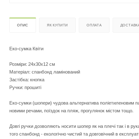
ОПИС
ЯК КУПИТИ
ОПЛАТА
ДОСТАВК
Еко-сумка Квіти
Розміри: 24х30х12 см
Матеріал: спанбонд ламінований
Застібка: кнопка
Ручки: прошиті
Еко-сумки (шопери) чудова альтернатива поліетиленовим па
новими речами, поїздок на пляж, прогулянок містом тощо.
Довгі ручки дозволяють носити шопер як на плечі так і в ру
того спанбонд - екологічно чистий та довговічний в експлуат