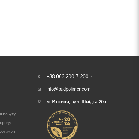
+38 063 200-7-200
info@budpolimer.com
м. Вінниця, вул. Шмідта 20а
і
я побуту
городу
ортимент