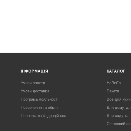
ІНФОРМАЦІЯ
КАТАЛОГ
Умови оплати
HoReCa
Умови доставки
Пакети
Програма лояльності
Все для кухн
Повернення та обмін
Для дому, дл
Політика конфіденційності
Для саду та 
Святковий ас