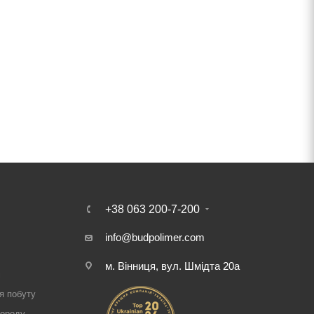
+38 063 200-7-200
info@budpolimer.com
м. Вінниця, вул. Шмідта 20а
і
я побуту
городу