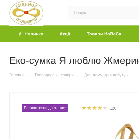
Новинки
Акції
Товари HoReCa
Еко-сумка Я люблю Жмерин
—
—
—
Головна
Господарські товари
Для дому, для побуту
Безкоштовна доставка*
120