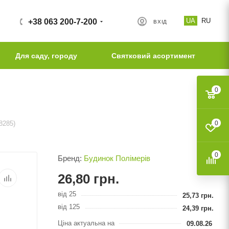
UA
RU
+38 063 200-7-200
ВХІД
Для саду, городу
Святковий асортимент
0
8285)
0
0
Бренд:
Будинок Полімерів
26,80
грн.
від 25
25,73
грн.
від 125
24,39
грн.
Ціна актуальна на
09.08.26