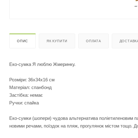
ОПИС
ЯК КУПИТИ
ОПЛАТА
ДОСТАВК
Еко-сумка Я люблю Жмеринку.
Розміри: 36х34х16 см
Матеріал: спанбонд
Застібка: немає
Ручки: спайка
Еко-сумки (шопери) чудова альтернатива поліетиленовим па
новими речами, поїздок на пляж, прогулянок містом тощо. До