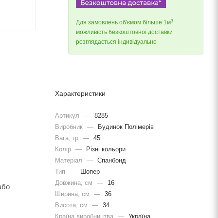
3
Для замовлень об'ємом більше 1м
можливість безкоштовної доставки
розглядається індивідуально
Характеристики
Артикул
—
8285
Виробник
—
Будинок Полімерів
Вага, гр
—
45
Колір
—
Різні кольори
Матеріал
—
Спанбонд
Тип
—
Шопер
Довжина, cм
—
16
або
Ширина, cм
—
36
Висота, см
—
34
Країна виробництва
—
Україна