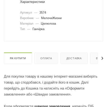
Характеристики
Артикул
—
3574
Виробник
—
МелочиЖизни
Матеріал
—
Целюлоза
Тип
—
Ганчірка
ЯК КУПИТИ
ОПЛАТА
ДОСТАВКА
ВІДГУК
Для покупки товару в нашому інтернет-магазині виберіть
товар, що сподобався, і додайте його в кошик. Далі
перейдіть до Кошика та натисніть на «Оформити
замовлення» або «Швидке замовлення».
Коли оформляєте
швидке замовлення
, напишіть ПІБ,