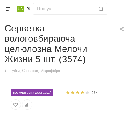
UA
RU
Серветка
вологовбираюча
целюлозна Мелочи
Жизни 5 шт. (3574)
Губки, Серветки, Мікрофібра
Безкоштовна доставка*
264