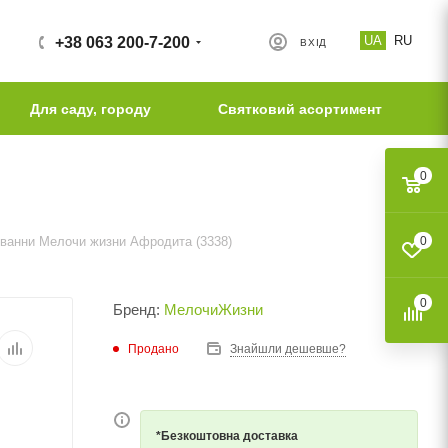
UA
RU
+38 063 200-7-200
ВХІД
Для саду, городу
Святковий асортимент
0
 ванни Мелочи жизни Афродита (3338)
0
0
Бренд:
МелочиЖизни
Продано
Знайшли дешевше?
*Безкоштовна доставка