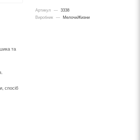
Артикул
—
3338
Виробник
—
МелочиЖизни
ошика та
я.
и, спосіб