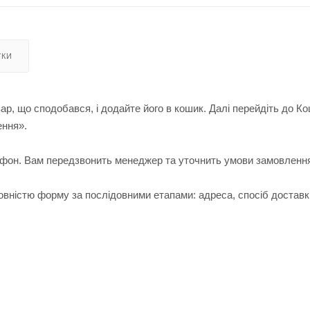
УКИ
ар, що сподобався, і додайте його в кошик. Далі перейдіть до К
ення».
лефон. Вам передзвонить менеджер та уточнить умови замовленн
вністю форму за послідовними етапами: адреса, спосіб доставк