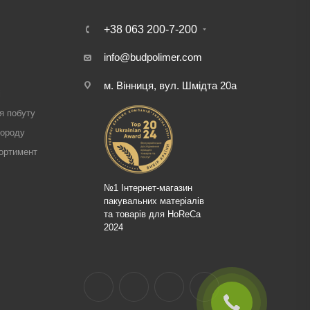
+38 063 200-7-200
info@budpolimer.com
м. Вінниця, вул. Шмідта 20а
і
я побуту
городу
ортимент
№1 Інтернет-магазин
пакувальних матеріалів
та товарів для HoReCa
2024