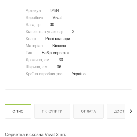
Артикул
—
9484
Виробник
—
Vivat
Вага, гр
—
30
Кількість в упаковці
—
3
Колір
—
Різні кольори
Матеріал
—
Віскоза
Тип
—
Набір серветок
Довжина, cм
—
30
Ширина, cм
—
36
Країна виробництва
—
Україна
ОПИС
ЯК КУПИТИ
ОПЛАТА
ДОСТАВКА
Серветка віскозна Vivat 3 шт.