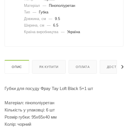
Матеріал
—
Пінополіуретан
Тип
—
Губка
Довжина, cм
—
9.5
Ширина, cм
—
6.5
Країна виробництва
—
Україна
ОПИС
ЯК КУПИТИ
ОПЛАТА
ДОСТАВКА
Губки для посуду Фрау Тау Loft Black 5+1 шт
Матеріал: пінополіуретан
Кількість у упаковці: 6 шт
Розмір губки: 95х65х40 мм
Колір: чорний