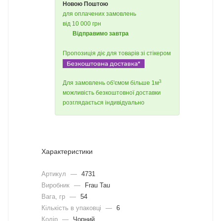
Новою Поштою
для оплачених замовлень
від 10 000 грн
Відправимо завтра
Пропозиція діє для товарів зі стікером
3
Для замовлень об'ємом більше 1м
можливість безкоштовної доставки
розглядається індивідуально
Характеристики
Артикул
—
4731
Виробник
—
Frau Tau
Вага, гр
—
54
Кількість в упаковці
—
6
Колір
—
Чорний