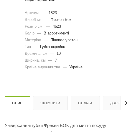
Артикул
—
1823
Виробник
—
Фрекен Бок
Розмір см.
—
4623
Колір
—
В асортименті
Матеріал
—
Пінополіуретан
Тип
—
Губка-скребок
Довжина, cм
—
10
Ширина, cм
—
7
Країна виробництва
—
Україна
ОПИС
ЯК КУПИТИ
ОПЛАТА
ДОСТАВКА
Універсальні губки Фрекен БОК для миття посуду