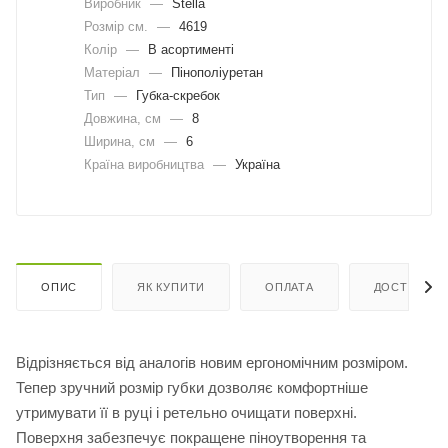
Виробник
—
Stella
Розмір см.
—
4619
Колір
—
В асортименті
Матеріал
—
Пінополіуретан
Тип
—
Губка-скребок
Довжина, cм
—
8
Ширина, cм
—
6
Країна виробництва
—
Україна
ОПИС
ЯК КУПИТИ
ОПЛАТА
ДОСТАВКА
Відрізняється від аналогів новим ергономічним розміром.
Тепер зручний розмір губки дозволяє комфортніше
утримувати її в руці і ретельно очищати поверхні.
Поверхня забезпечує покращене піноутворення та