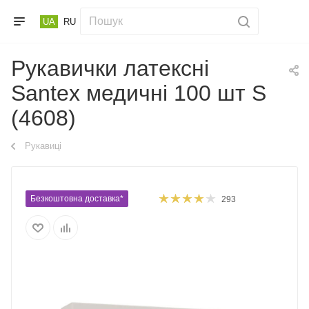
UA
RU
Рукавички латексні
Santex медичні 100 шт S
(4608)
Рукавиці
Безкоштовна доставка*
293