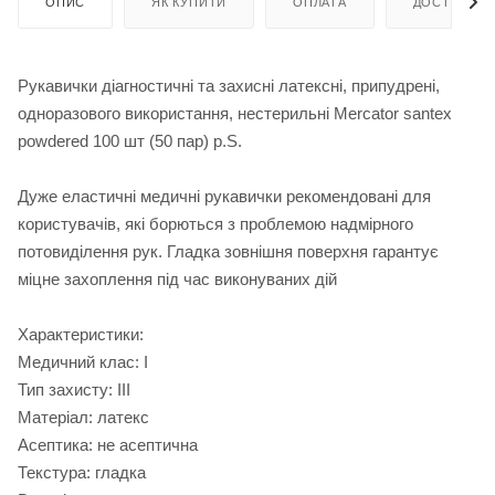
ОПИС
ЯК КУПИТИ
ОПЛАТА
ДОСТАВКА
Рукавички діагностичні та захисні латексні, припудрені,
одноразового використання, нестерильні Mercator santex
powdered 100 шт (50 пар) р.S.
Дуже еластичні медичні рукавички рекомендовані для
користувачів, які борються з проблемою надмірного
потовиділення рук. Гладка зовнішня поверхня гарантує
міцне захоплення під час виконуваних дій
Характеристики:
Медичний клас: І
Тип захисту: III
Матеріал: латекс
Асептика: не асептична
Текстура: гладка