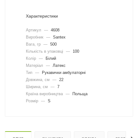
Характеристики
Артикул
—
4608
Виробник
—
Santex
Вага, гр
—
500
Кількість в упаковці
—
100
Колір
—
Білий
Матеріал
—
Латекс
Тип
—
Рукавички амбулаторні
Довжина, cм
—
22
Ширина, cм
—
7
Країна виробництва
—
Польща
Розмір
—
S