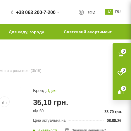
UA
RU
+38 063 200-7-200
ВХІД
Для саду, городу
Святковий асортимент
0
міття з резинкою (3516)
0
0
Бренд:
Ідея
35,10
грн.
від 60
33,70
грн.
Ціна актуальна на
08.08.26
В наявності
Знайшли дешевше?