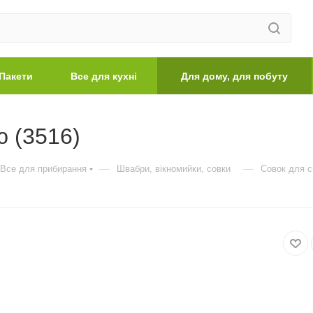
Пакети
Все для кухні
Для дому, для побуту
ю (3516)
—
—
Все для прибирання
Швабри, вікномийки, совки
Совок для с