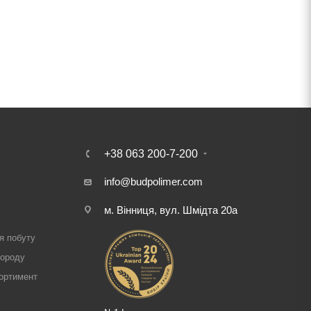
+38 063 200-7-200
info@budpolimer.com
м. Вінниця, вул. Шмідта 20а
і
я побуту
городу
ортимент