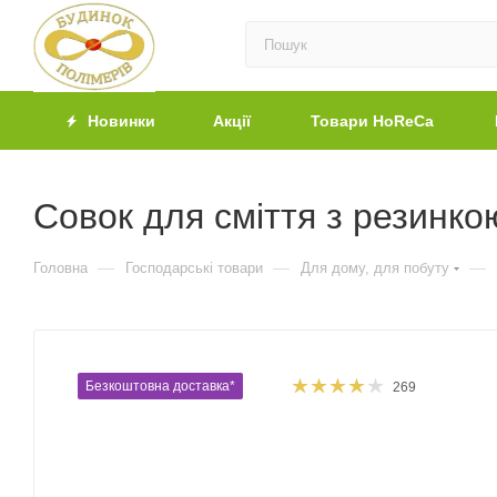
Новинки
Акції
Товари HoReCa
Совок для сміття з резинко
—
—
—
Головна
Господарські товари
Для дому, для побуту
Безкоштовна доставка*
269