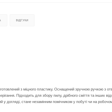
А
ВІДГУКИ
иготовлений з міцного пластику. Оснащений зручною ручкою з о
ігання. Підходить для збору пилу, дрібного сміття та інших від
ий у догляді, стане незамінним помічником у побуті чи на робочом