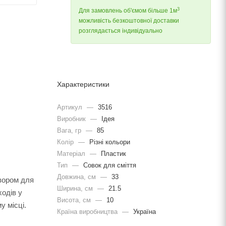
3
Для замовлень об'ємом більше 1м
можливість безкоштовної доставки
розглядається індивідуально
Характеристики
Артикул
—
3516
Виробник
—
Ідея
Вага, гр
—
85
Колір
—
Різні кольори
Матеріал
—
Пластик
Тип
—
Совок для сміття
Довжина, cм
—
33
твором для
Ширина, cм
—
21.5
ходів у
Висота, см
—
10
у місці.
Країна виробництва
—
Україна