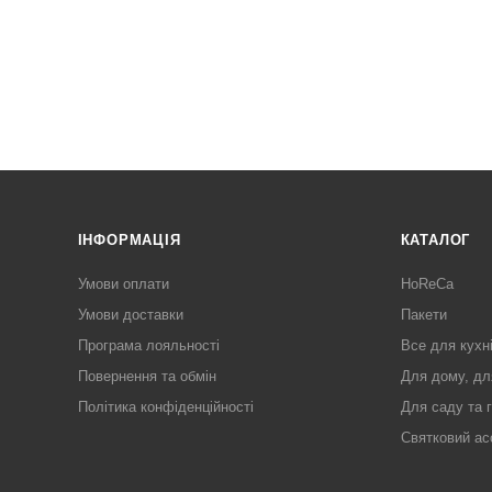
ІНФОРМАЦІЯ
КАТАЛОГ
Умови оплати
HoReCa
Умови доставки
Пакети
Програма лояльності
Все для кухн
Повернення та обмін
Для дому, дл
Політика конфіденційності
Для саду та 
Святковий ас