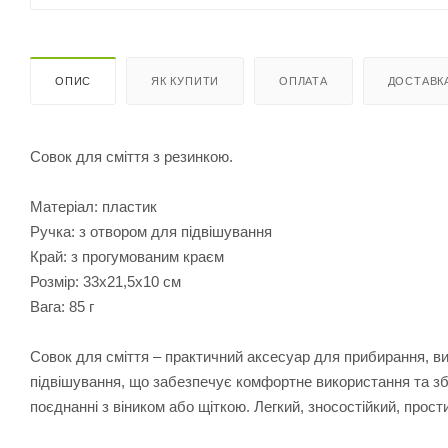
ОПИС
ЯК КУПИТИ
ОПЛАТА
ДОСТАВК
Совок для сміття з резинкою.
Матеріал: пластик
Ручка: з отвором для підвішування
Край: з прогумованим краєм
Розмір: 33х21,5х10 см
Вага: 85 г
Совок для сміття – практичний аксесуар для прибирання, в
підвішування, що забезпечує комфортне використання та збер
поєднанні з віником або щіткою. Легкий, зносостійкий, прост