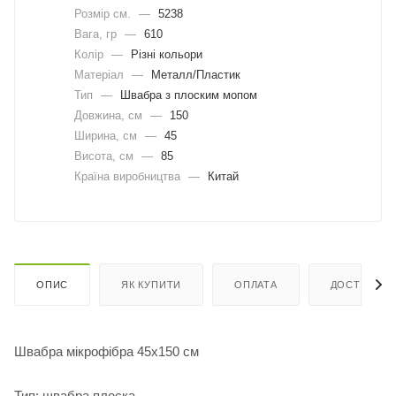
Розмір см.
—
5238
Вага, гр
—
610
Колір
—
Різні кольори
Матеріал
—
Металл/Пластик
Тип
—
Швабра з плоским мопом
Довжина, cм
—
150
Ширина, cм
—
45
Висота, см
—
85
Країна виробництва
—
Китай
ОПИС
ЯК КУПИТИ
ОПЛАТА
ДОСТАВКА
Швабра мікрофібра 45х150 см
Тип: швабра плоска