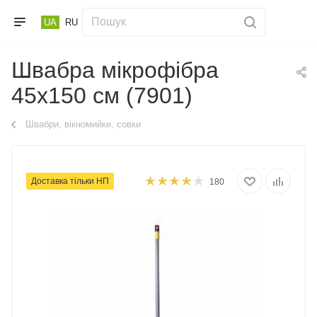
UA
RU
Швабра мікрофібра
45х150 см (7901)
Швабри, вікномийки, совки
Доставка тільки НП
180