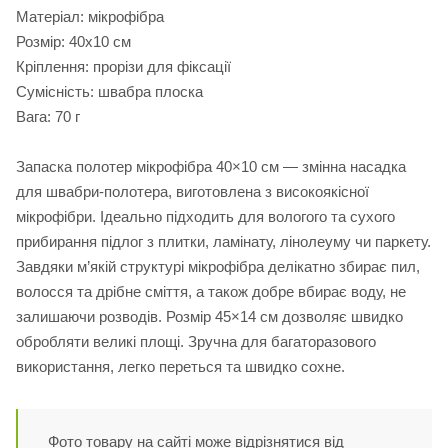
Матеріал: мікрофібра
Розмір: 40х10 см
Кріплення: прорізи для фіксації
Сумісність: швабра плоска
Вага: 70 г
Запаска полотер мікрофібра 40×10 см — змінна насадка
для швабри-полотера, виготовлена з високоякісної
мікрофібри. Ідеально підходить для вологого та сухого
прибирання підлог з плитки, ламінату, лінолеуму чи паркету.
Завдяки м’якій структурі мікрофібра делікатно збирає пил,
волосся та дрібне сміття, а також добре вбирає воду, не
залишаючи розводів. Розмір 45×14 см дозволяє швидко
обробляти великі площі. Зручна для багаторазового
використання, легко переться та швидко сохне.
Фото товару на сайті може відрізнятися від