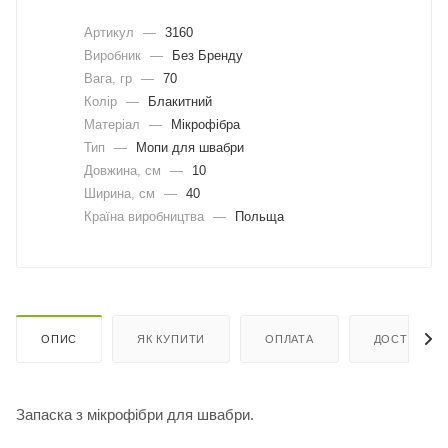
Артикул
—
3160
Виробник
—
Без Бренду
Вага, гр
—
70
Колір
—
Блакитний
Матеріал
—
Мікрофібра
Тип
—
Мопи для швабри
Довжина, cм
—
10
Ширина, cм
—
40
Країна виробництва
—
Польща
ОПИС
ЯК КУПИТИ
ОПЛАТА
ДОСТАВКА
Запаска з мікрофібри для швабри.