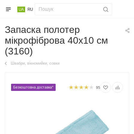
UA
RU
Запаска полотер
мікрофіброва 40х10 см
(3160)
Швабри, вікномийки, совки
Безкоштовна доставка*
95