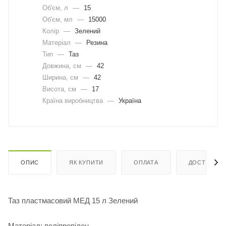
Об'єм, л
—
15
Об'єм, мл
—
15000
Колір
—
Зелений
Матеріал
—
Резина
Тип
—
Таз
Довжина, cм
—
42
Ширина, cм
—
42
Висота, см
—
17
Країна виробництва
—
Україна
ОПИС
ЯК КУПИТИ
ОПЛАТА
ДОСТАВКА
Таз пластмасовий МЕД 15 л Зелений
Матеріал: поліпропілен