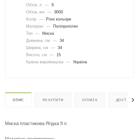
Об'єм, л
—
9
Об'єм, мл
—
9000
Колір
—
Різні кольори
Матеріал
—
Поліпропілен
Тип
—
Миска
Довжина, cм
—
34
Ширина, cм
—
34
Висота, см
—
15
Країна виробництва
—
Україна
ОПИС
ЯК КУПИТИ
ОПЛАТА
ДОСТАВКА
Миска пластикова Ягідка 9 л
Матеріал: поліпропілен