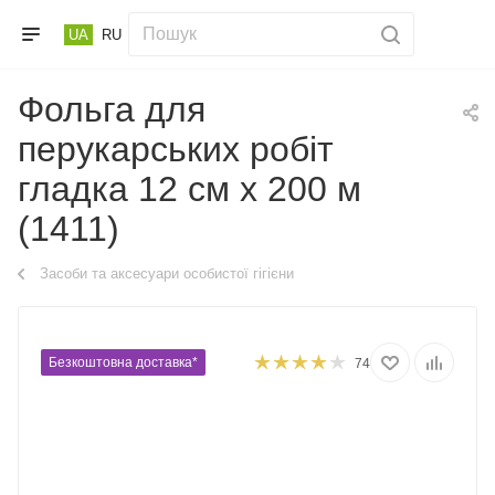
UA
RU
Фольга для
перукарських робіт
гладка 12 см х 200 м
(1411)
Засоби та аксесуари особистої гігієни
Безкоштовна доставка*
74