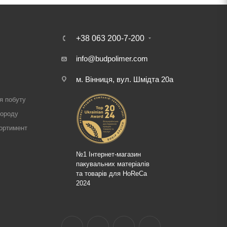
+38 063 200-7-200
info@budpolimer.com
м. Вінниця, вул. Шмідта 20а
і
я побуту
городу
ортимент
№1 Інтернет-магазин
пакувальних матеріалів
та товарів для HoReCa
2024