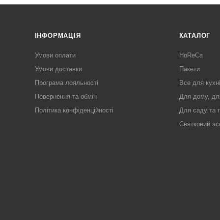
ІНФОРМАЦІЯ
КАТАЛОГ
Умови оплати
HoReCa
Умови доставки
Пакети
Програма лояльності
Все для кухн
Повернення та обмін
Для дому, дл
Політика конфіденційності
Для саду та 
Святковий ас