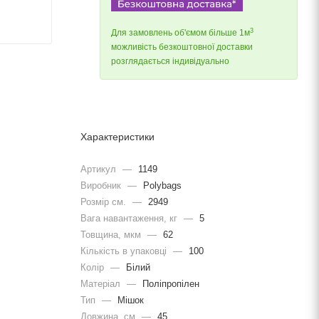
3
Для замовлень об'ємом більше 1м
можливість безкоштовної доставки
розглядається індивідуально
Характеристики
Артикул
—
1149
Виробник
—
Polybags
Розмір см.
—
2949
Вага навантаження, кг
—
5
Товщина, мкм
—
62
Кількість в упаковці
—
100
Колір
—
Білий
Матеріал
—
Поліпропілен
Тип
—
Мішок
Довжина, cм
—
45