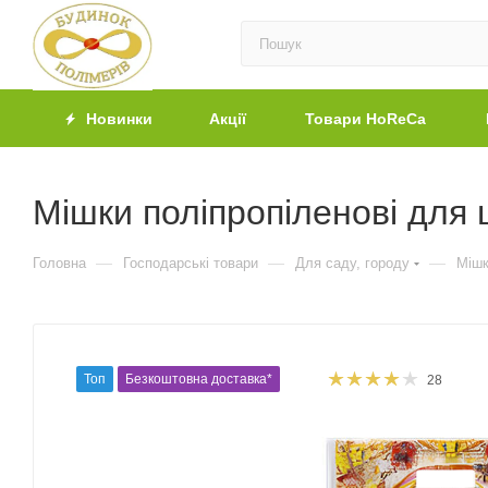
Новинки
Акції
Товари HoReCa
Мішки поліпропіленові для ц
—
—
—
Головна
Господарські товари
Для саду, городу
Міш
Топ
Безкоштовна доставка*
28