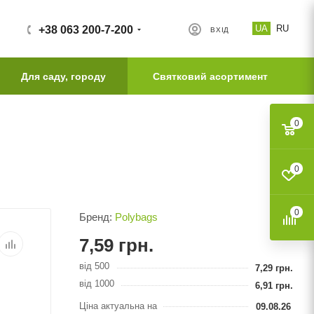
UA
RU
+38 063 200-7-200
ВХІД
Для саду, городу
Святковий асортимент
0
0
0
Бренд:
Polybags
7,59
грн.
від 500
7,29
грн.
від 1000
6,91
грн.
Ціна актуальна на
09.08.26