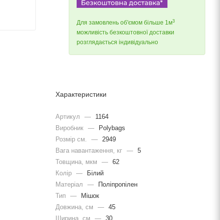
3
Для замовлень об'ємом більше 1м
можливість безкоштовної доставки
розглядається індивідуально
Характеристики
Артикул
—
1164
Виробник
—
Polybags
Розмір см.
—
2949
Вага навантаження, кг
—
5
Товщина, мкм
—
62
Колір
—
Білий
Матеріал
—
Поліпропілен
Тип
—
Мішок
Довжина, cм
—
45
Ширина, cм
—
30