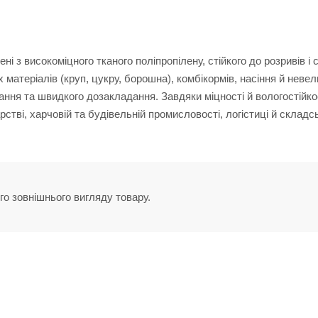
і з високоміцного тканого поліпропілену, стійкого до розривів і 
матеріалів (круп, цукру, борошна), комбікормів, насіння й неве
ання та швидкого дозакладання. Завдяки міцності й вологостійкос
стві, харчовій та будівельній промисловості, логістиці й склад
го зовнішнього вигляду товару.