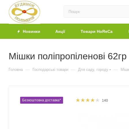
Новинки
Акції
Товари HoReCa
Мішки поліпропіленові 62гр 
—
—
—
Головна
Господарські товари
Для саду, городу
Міш
Безкоштовна доставка*
140