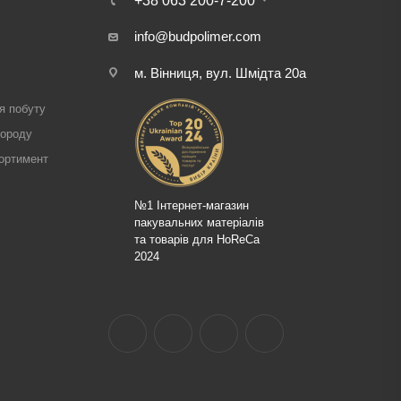
+38 063 200-7-200
info@budpolimer.com
м. Вінниця, вул. Шмідта 20а
і
я побуту
городу
ортимент
№1 Інтернет-магазин
пакувальних матеріалів
та товарів для HoReCa
2024