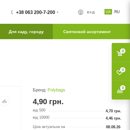
UA
RU
+38 063 200-7-200
ВХІД
Для саду, городу
Святковий асортимент
0
0
0
Бренд:
Polybags
4,90
грн.
від 500
4,70
грн.
від 10000
4,46
грн.
Ціна актуальна на
08.08.26