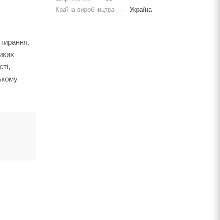
Країна виробництва
—
Україна
стирання.
ликих
ті,
ському