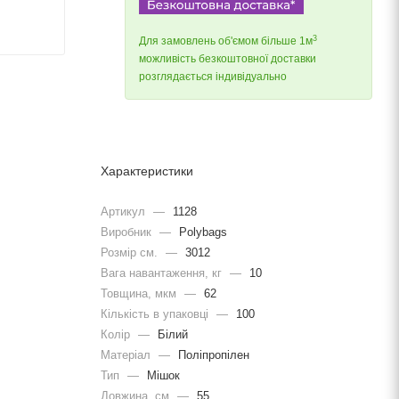
3
Для замовлень об'ємом більше 1м
можливість безкоштовної доставки
розглядається індивідуально
Характеристики
Артикул
—
1128
Виробник
—
Polybags
Розмір см.
—
3012
Вага навантаження, кг
—
10
Товщина, мкм
—
62
Кількість в упаковці
—
100
Колір
—
Білий
Матеріал
—
Поліпропілен
Тип
—
Мішок
Довжина, cм
—
55