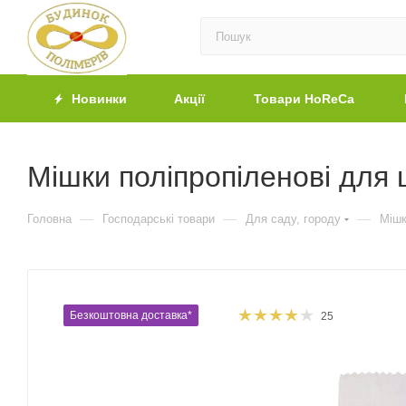
Новинки
Акції
Товари HoReCa
Мішки поліпропіленові для ц
—
—
—
Головна
Господарські товари
Для саду, городу
Міш
Безкоштовна доставка*
25