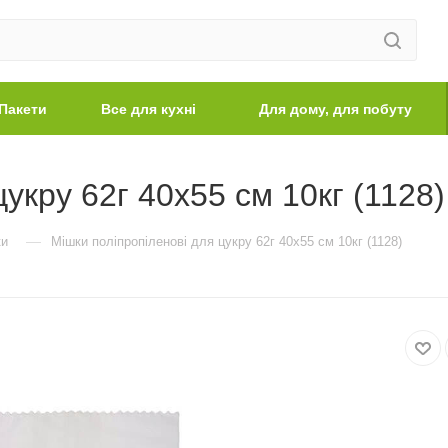
Пакети
Все для кухні
Для дому, для побуту
укру 62г 40х55 см 10кг (1128)
—
ки
Мішки поліпропіленові для цукру 62г 40х55 см 10кг (1128)