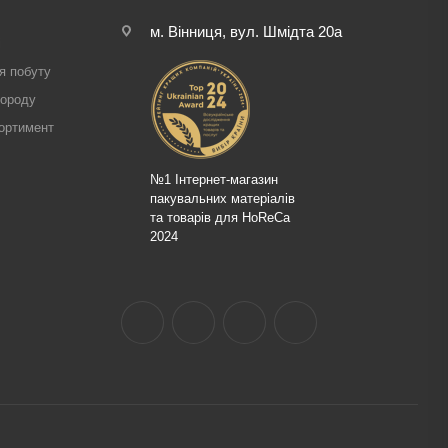
м. Вінниця, вул. Шмідта 20а
і
я побуту
городу
ортимент
№1 Інтернет-магазин
пакувальних матеріалів
та товарів для HoReCa
2024