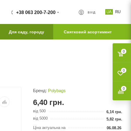
UA
RU
+38 063 200-7-200
ВХІД
Для саду, городу
Святковий асортимент
0
0
0
Бренд:
Polybags
6,40
грн.
від 500
6,14
грн.
від 5000
5,82
грн.
Ціна актуальна на
06.08.26