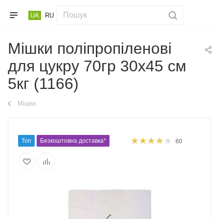
UA
RU
Мішки поліпропіленові
для цукру 70гр 30х45 см
5кг (1166)
Мішки
Топ
Безкоштовна доставка*
60