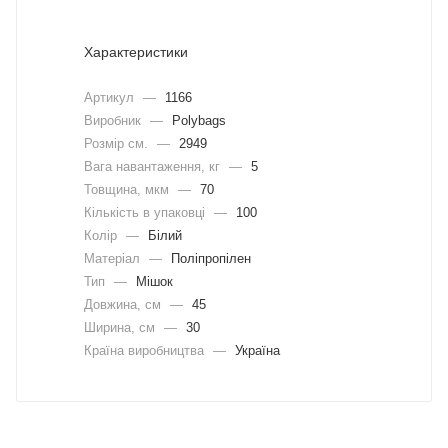
Характеристики
Артикул
—
1166
Виробник
—
Polybags
Розмір см.
—
2949
Вага навантаження, кг
—
5
Товщина, мкм
—
70
Кількість в упаковці
—
100
Колір
—
Білий
Матеріал
—
Поліпропілен
Тип
—
Мішок
Довжина, cм
—
45
Ширина, cм
—
30
Країна виробництва
—
Україна