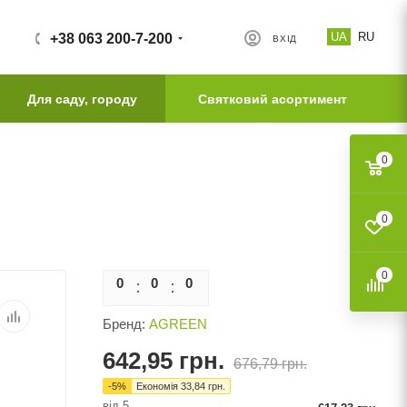
UA
RU
+38 063 200-7-200
ВХІД
Для саду, городу
Святковий асортимент
0
0
0
0
0
0
0
Бренд:
AGREEN
642,95
грн.
676,79
грн.
-
5
%
Економія
33,84
грн.
від 5