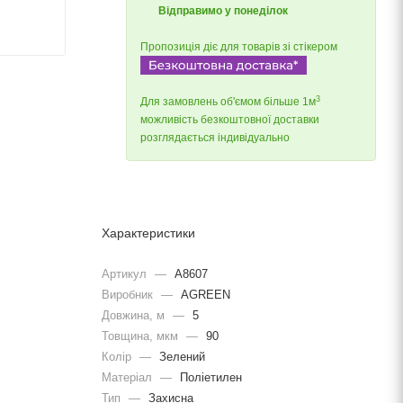
Відправимо у понеділок
Пропозиція діє для товарів зі стікером
3
Для замовлень об'ємом більше 1м
можливість безкоштовної доставки
розглядається індивідуально
Характеристики
Артикул
—
A8607
Виробник
—
AGREEN
Довжина, м
—
5
Товщина, мкм
—
90
Колір
—
Зелений
Матеріал
—
Поліетилен
Тип
—
Захисна