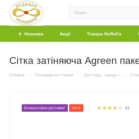
Новинки
Акції
Товари HoReCa
Сітка затіняюча Agreen пак
—
—
—
Головна
Господарські товари
Для саду, городу
Сітк
Безкоштовна доставка*
SALE
53