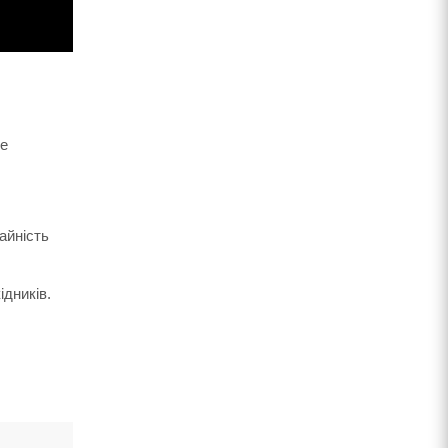
ще
айність
ідників.