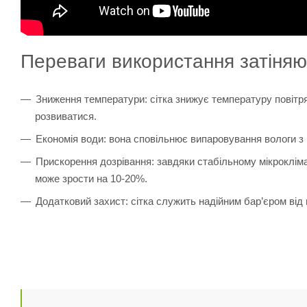
Переваги використання затіняюч
Зниження температури: сітка знижує температуру повітря
розвиватися.
Економія води: вона сповільнює випаровування вологи з ґ
Прискорення дозрівання: завдяки стабільному мікрокліма
може зрости на 10-20%.
Додатковий захист: сітка служить надійним бар’єром від г