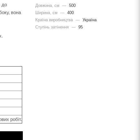
 до
Довжина, cм
—
500
боку, вона
Ширина, cм
—
400
Країна виробництва
—
Україна
Ступінь затінення
—
95
х.
вих робіт.