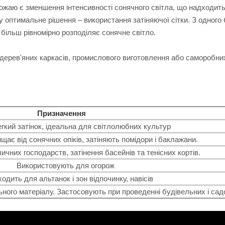
ожаю є зменшення інтенсивності сонячного світла, що надходить
у оптимальне рішення – використання затіняючої сітки. З одного 
 більш рівномірно розподіляє сонячне світло.
 дерев'яних каркасів, промислового виготовлення або саморобни
Призначення
гкий затінок, ідеальна для світлолюбних культур
ід сонячних опіків, затіняють помідори і баклажани.
их господарств, затінення басейнів та тенісних кортів.
Використовують для огорож
ь для альтанок і зон відпочинку, навісів
го матеріалу. Застосовують при проведенні будівельних і садо