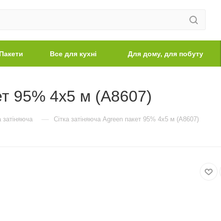
Пакети
Все для кухні
Для дому, для побуту
ет 95% 4х5 м (A8607)
—
а затіняюча
Сітка затіняюча Agreen пакет 95% 4х5 м (A8607)