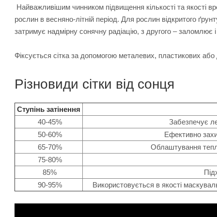
Найважливішим чинником підвищення кількості та якості вр
рослин в весняно-літній період. Для рослин відкритого ґрунт
затримує надмірну сонячну радіацію, з другого – заломлює і
Фіксується сітка за допомогою металевих, пластикових або
Різновиди сітки від сонця
Ступінь затінення
40-45%
Забезпечує ле
50-60%
Ефективно захищає в
65-70%
Облаштування тепличн
75-80%
85%
Підходит
90-95%
Використовується в якості маскувально