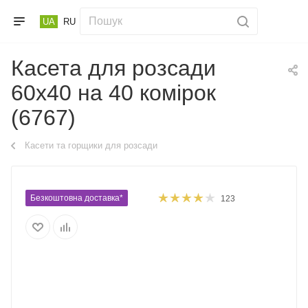
UA
RU
Касета для розсади
60х40 на 40 комірок
(6767)
Касети та горщики для розсади
Безкоштовна доставка*
123