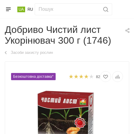
UA
RU
Добриво Чистий лист
Укорінювач 300 г (1746)
Засоби захисту рослин
Безкоштовна доставка*
82