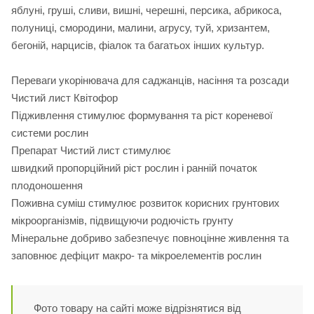
яблуні, груші, сливи, вишні, черешні, персика, абрикоса,
полуниці, смородини, малини, агрусу, туй, хризантем,
бегоній, нарцисів, фіалок та багатьох інших культур.
Переваги укорінювача для саджанців, насіння та розсади
Чистий лист Квітофор
Підживлення стимулює формування та ріст кореневої
системи рослин
Препарат Чистий лист стимулює
швидкий пропорційний ріст рослин і ранній початок
плодоношення
Поживна суміш стимулює розвиток корисних грунтових
мікроорганізмів, підвищуючи родючість грунту
Мінеральне добриво забезпечує повноцінне живлення та
заповнює дефіцит макро- та мікроелементів рослин
Фото товару на сайті може відрізнятися від