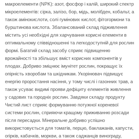
макроелементи (NPK): азот, фосфор і калій, широкий спектр
мікроелементів: сірка, залізо, бор, мідь, молібден, кобальт, а
також амінокислоти, солі гумінових кислот, фітогормони та
бурштинова кислота. Збалансований склад підживлення
містить усі необхідні для харчування корисні елементи в
оптимальному співвідношенні та легкодоступній для рослин
формі. Багатий склад засобу сприяє підвищенню
врожайності та збільшує вміст корисних компонентів у
плодах. Добриво зміцнює імунітет рослин, покращує їх
опірність хворобам та шкідникам. Укорінювач підвищує
енергію проростання насіння, у тому числі і газонних трав, а
також усуває видимі прояви дефіциту елементів живлення
у садових та городніх рослин. Завдяки складу продукту
Чистий лист сприяє формуванню потужної кореневої
системи рослин, сприяючи кращому приживанню розсади
після пересадки. Мінеральне добриво успішно
використовується для томатів, перцю, баклажанів, капусти,
огірків, кабачків, моркви, а також саджанців винограду,