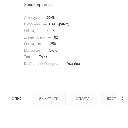
Характеристики
Артикул
—
3348
Виробник
—
Без Бренду
Об'єм, л
—
0.25
Діаметр, мм
—
82
Об'єм, мл
—
250
Матеріал
—
Скло
Тип
—
Твіст
Країна виробництва
—
Україна
ОПИС
ЯК КУПИТИ
ОПЛАТА
ДОСТАВКА