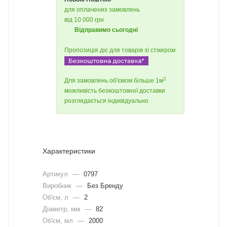
для оплачених замовлень
від 10 000 грн
Відправимо сьогодні
Пропозиція діє для товарів зі стікером
3
Для замовлень об'ємом більше 1м
можливість безкоштовної доставки
розглядається індивідуально
Характеристики
Артикул
—
0797
Виробник
—
Без Бренду
Об'єм, л
—
2
Діаметр, мм
—
82
Об'єм, мл
—
2000