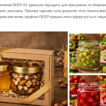
інчиком DEEP-63. Ідеально підходить для фасування та зберіган
шніх заготовок. Прозоре харчове скло дозволяє чітко бачити вміс
вдяки високому профілю DEEP-кришка легко відкручується і міцн