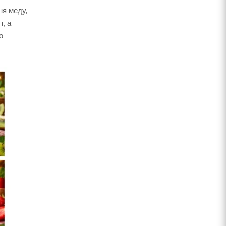
ня меду,
т, а
о