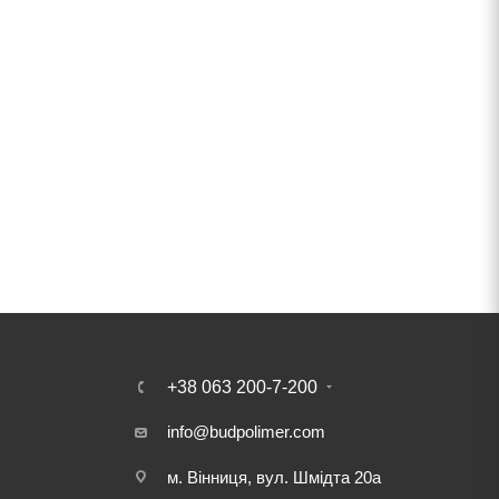
+38 063 200-7-200
info@budpolimer.com
м. Вінниця, вул. Шмідта 20а
і