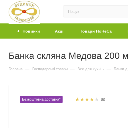
Новинки
Акції
Товари HoReCa
Банка скляна Медова 200 м
—
—
—
Головна
Господарські товари
Все для кухні
Банки д
Безкоштовна доставка*
80