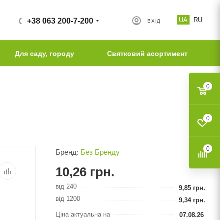
UA
RU
+38 063 200-7-200
ВХІД
Для саду, городу
Святковий асортимент
0
0
0
Бренд:
Без Бренду
10,26
грн.
від 240
9,85
грн.
від 1200
9,34
грн.
Ціна актуальна на
07.08.26