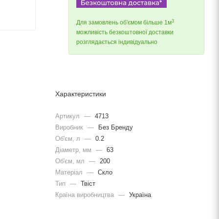
3
Для замовлень об'ємом більше 1м
можливість безкоштовної доставки
розглядається індивідуально
Характеристики
Артикул
—
4713
Виробник
—
Без Бренду
Об'єм, л
—
0.2
Діаметр, мм
—
63
Об'єм, мл
—
200
Матеріал
—
Скло
Тип
—
Твіст
Країна виробництва
—
Україна