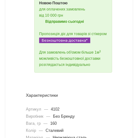
Новою Поштою
для оплачених замовлень
від 10 000 грн
Відправимо сьогодні
Пропозиція діє для товарів зі стікером
3
Для замовлень об'ємом більше 1м
можливість безкоштовної доставки
розглядається індивідуально
Характеристики
Артикул
—
4102
Виробник
—
Без Бренду
Вага, гр
—
160
Колір
—
Сталевий
Матеріал
—
Нержавіюча сталь