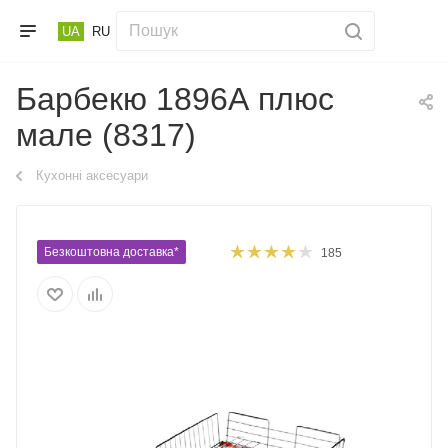
UA
RU
Барбекю 1896А плюс
мале (8317)
Кухонні аксесуари
Безкоштовна доставка*
185