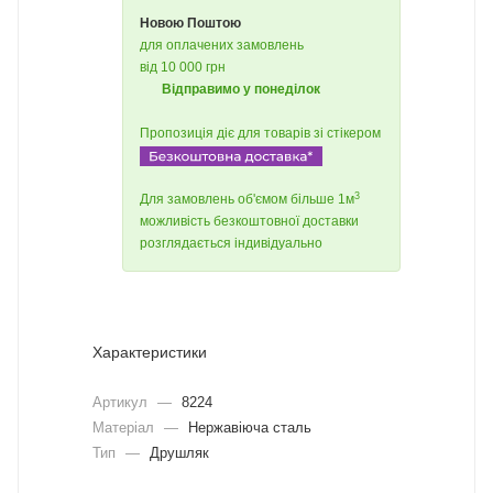
Новою Поштою
для оплачених замовлень
від 10 000 грн
Відправимо у понеділок
Пропозиція діє для товарів зі стікером
3
Для замовлень об'ємом більше 1м
можливість безкоштовної доставки
розглядається індивідуально
Характеристики
Артикул
—
8224
Матеріал
—
Нержавіюча сталь
Тип
—
Друшляк