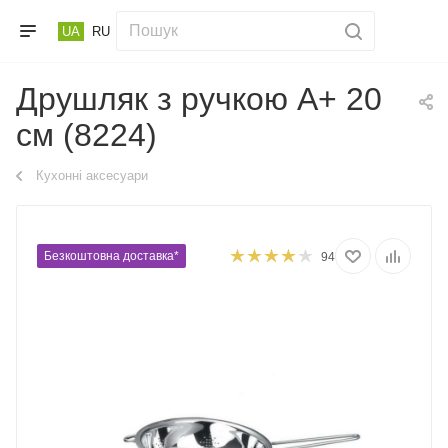
UA
RU
Друшляк з ручкою А+ 20
см (8224)
Кухонні аксесуари
Безкоштовна доставка*
94