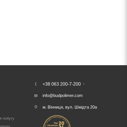
+38 063 200-7-200
info@budpolimer.com
м. Вінниця, вул. Шмідта 20а
і
я побуту
городу