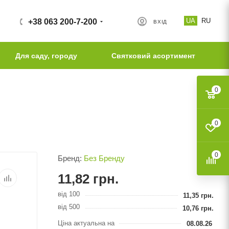
UA
RU
+38 063 200-7-200
ВХІД
Для саду, городу
Святковий асортимент
0
0
0
Бренд:
Без Бренду
11,82
грн.
від 100
11,35
грн.
від 500
10,76
грн.
Ціна актуальна на
08.08.26