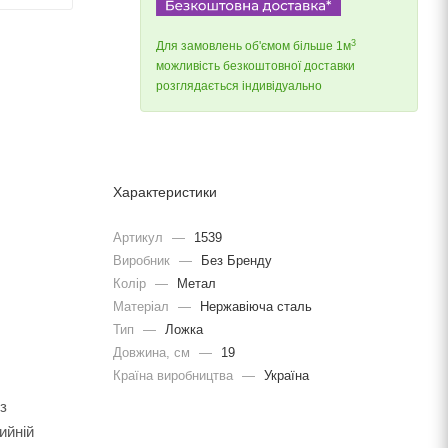
3
Для замовлень об'ємом більше 1м
можливість безкоштовної доставки
розглядається індивідуально
Характеристики
Артикул
—
1539
Виробник
—
Без Бренду
Колір
—
Метал
Матеріал
—
Нержавіюча сталь
Тип
—
Ложка
Довжина, cм
—
19
Країна виробництва
—
Україна
з
ийній