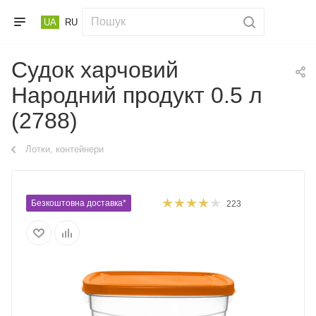
UA
RU
Судок харчовий
Народний продукт 0.5 л
(2788)
Лотки, контейнери
Безкоштовна доставка*
223