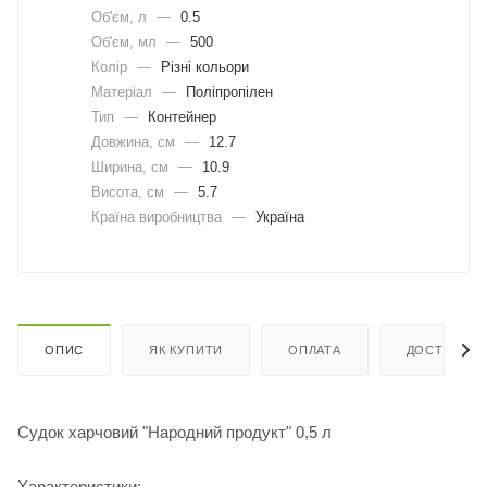
Об'єм, л
—
0.5
Об'єм, мл
—
500
Колір
—
Різні кольори
Матеріал
—
Поліпропілен
Тип
—
Контейнер
Довжина, cм
—
12.7
Ширина, cм
—
10.9
Висота, см
—
5.7
Країна виробництва
—
Україна
ОПИС
ЯК КУПИТИ
ОПЛАТА
ДОСТАВКА
Судок харчовий "Народний продукт" 0,5 л
Характеристики: