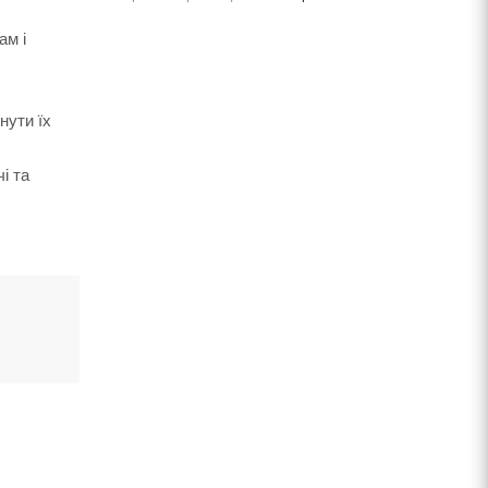
ам і
нути їх
і та