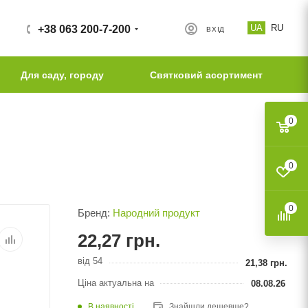
UA
RU
+38 063 200-7-200
ВХІД
Для саду, городу
Святковий асортимент
0
0
0
Бренд:
Народний продукт
22,27
грн.
від 54
21,38
грн.
Ціна актуальна на
08.08.26
В наявності
Знайшли дешевше?