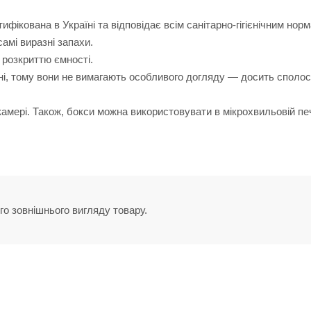
фікована в Україні та відповідає всім санітарно-гігієнічним норм
амі виразні запахи.
 розкриттю ємності.
ні, тому вони не вимагають особливого догляду — досить сполос
амері. Також, бокси можна використовувати в мікрохвильовій печ
го зовнішнього вигляду товару.