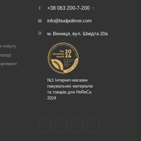
+38 063 200-7-200
info@budpolimer.com
м. Вінниця, вул. Шмідта 20а
і
я побуту
городу
ортимент
№1 Інтернет-магазин
пакувальних матеріалів
та товарів для HoReCa
2024