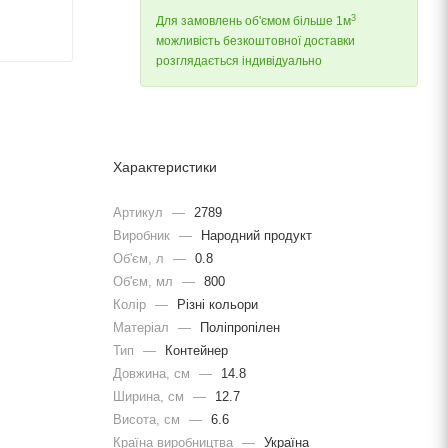
3
Для замовлень об'ємом більше 1м
можливість безкоштовної доставки
розглядається індивідуально
Характеристики
Артикул
—
2789
Виробник
—
Народний продукт
Об'єм, л
—
0.8
Об'єм, мл
—
800
Колір
—
Різні кольори
Матеріал
—
Поліпропілен
Тип
—
Контейнер
Довжина, cм
—
14.8
Ширина, cм
—
12.7
Висота, см
—
6.6
Країна виробництва
—
Україна