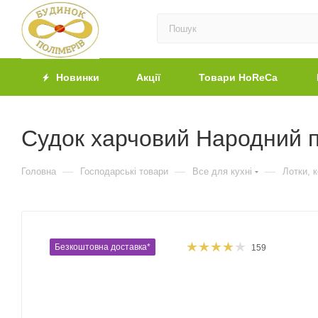
Новинки
Акції
Товари HoReCa
Судок харчовий Народний п
—
—
—
Головна
Господарські товари
Все для кухні
Лотки, 
Безкоштовна доставка*
159