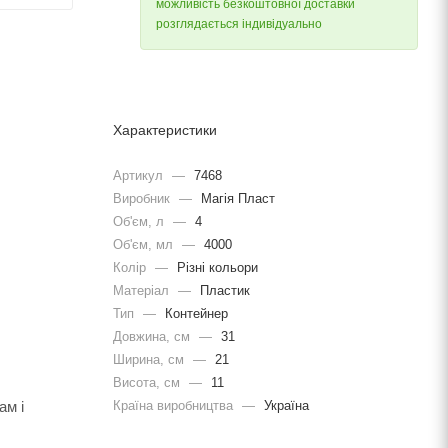
можливість безкоштовної доставки
розглядається індивідуально
Характеристики
Артикул
—
7468
Виробник
—
Магія Пласт
Об'єм, л
—
4
Об'єм, мл
—
4000
Колір
—
Різні кольори
Матеріал
—
Пластик
Тип
—
Контейнер
Довжина, cм
—
31
Ширина, cм
—
21
Висота, см
—
11
Країна виробництва
—
Україна
ам і