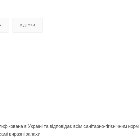
А
ВІДГУКИ
фікована в Україні та відповідає всім санітарно-гігієнічним норм
амі виразні запахи.