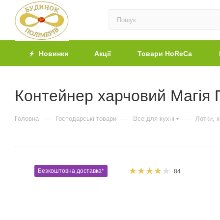
Новинки
Акції
Товари HoReCa
Контейнер харчовий Магія П
—
—
—
Головна
Господарські товари
Все для кухні
Лотки, 
Безкоштовна доставка*
84