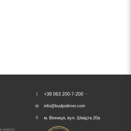
+38 063 200-7-200
info@budpolimer.com
м. Вінниця, вул. Шмідта 20а
і
я побуту