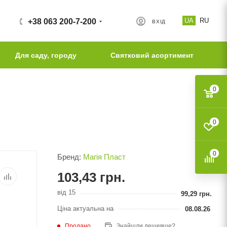
UA
RU
+38 063 200-7-200
ВХІД
Для саду, городу
Святковий асортимент
0
0
0
Бренд:
Магія Пласт
103,43
грн.
від 15
99,29
грн.
Ціна актуальна на
08.08.26
Продано
Знайшли дешевше?