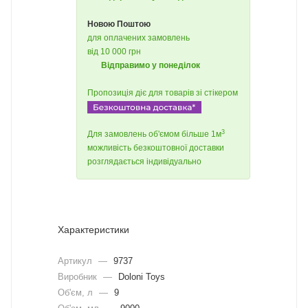
Новою Поштою
для оплачених замовлень
від 10 000 грн
Відправимо у понеділок
Пропозиція діє для товарів зі стікером
3
Для замовлень об'ємом більше 1м
можливість безкоштовної доставки
розглядається індивідуально
Характеристики
Артикул
—
9737
Виробник
—
Doloni Toys
Об'єм, л
—
9