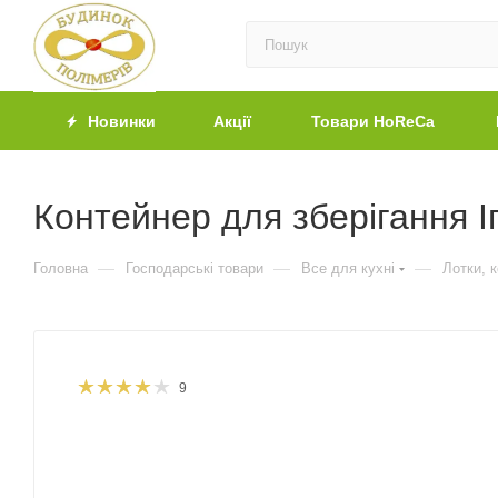
Новинки
Акції
Товари HoReCa
Контейнер для зберігання 
—
—
—
Головна
Господарські товари
Все для кухні
Лотки, 
9