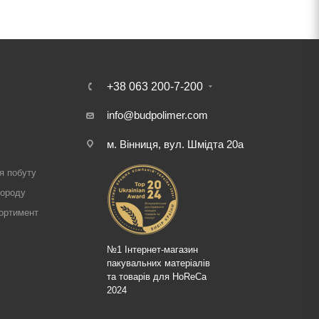
+38 063 200-7-200
info@budpolimer.com
м. Вінниця, вул. Шмідта 20а
і
я побуту
городу
ортимент
№1 Інтернет-магазин
пакувальних матеріалів
та товарів для HoReCa
2024