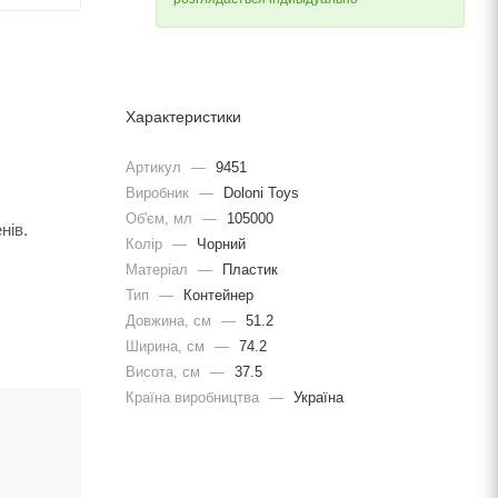
Характеристики
Артикул
—
9451
Виробник
—
Doloni Toys
Об'єм, мл
—
105000
нів.
Колір
—
Чорний
Матеріал
—
Пластик
Тип
—
Контейнер
Довжина, cм
—
51.2
Ширина, cм
—
74.2
Висота, см
—
37.5
Країна виробництва
—
Україна