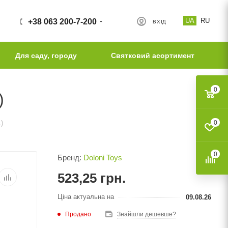
UA
RU
+38 063 200-7-200
ВХІД
Для саду, городу
Святковий асортимент
0
)
)
0
0
Бренд:
Doloni Toys
523,25
грн.
Ціна актуальна на
09.08.26
Продано
Знайшли дешевше?