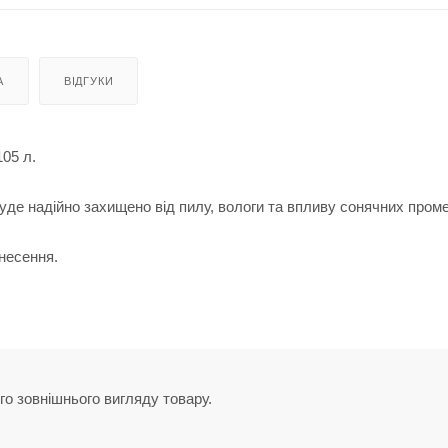
А
ВІДГУКИ
05 л.
уде надійно захищено від пилу, вологи та впливу сонячних проме
несення.
го зовнішнього вигляду товару.