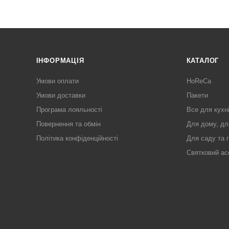
ІНФОРМАЦІЯ
КАТАЛОГ
Умови оплати
HoReCa
Умови доставки
Пакети
Програма лояльності
Все для кухн
Повернення та обмін
Для дому, дл
Політика конфіденційності
Для саду та 
Святковий ас