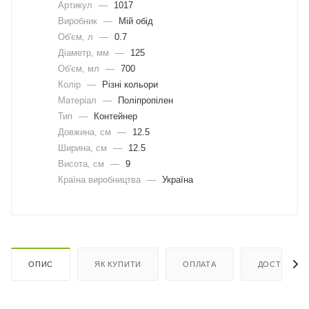
Артикул
—
1017
Виробник
—
Мій обід
Об'єм, л
—
0.7
Діаметр, мм
—
125
Об'єм, мл
—
700
Колір
—
Різні кольори
Матеріал
—
Поліпропілен
Тип
—
Контейнер
Довжина, cм
—
12.5
Ширина, cм
—
12.5
Висота, см
—
9
Країна виробництва
—
Україна
ОПИС
ЯК КУПИТИ
ОПЛАТА
ДОСТАВКА