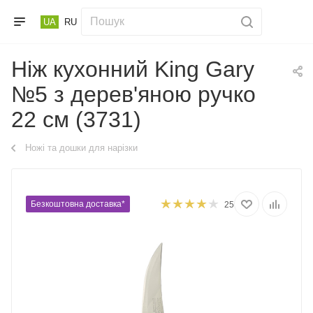
UA
RU
Ніж кухонний King Gary
№5 з дерев'яною ручко
22 см (3731)
Ножі та дошки для нарізки
Безкоштовна доставка*
25