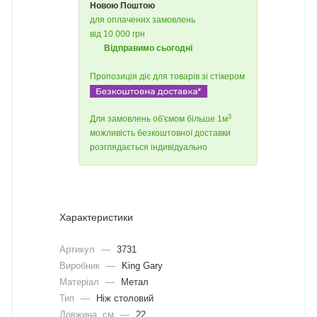
Новою Поштою
для оплачених замовлень
від 10 000 грн
Відправимо сьогодні
Пропозиція діє для товарів зі стікером
3
Для замовлень об'ємом більше 1м
можливість безкоштовної доставки
розглядається індивідуально
Характеристики
Артикул
—
3731
Виробник
—
King Gary
Матеріал
—
Метал
Тип
—
Ніж столовий
Довжина, cм
—
22