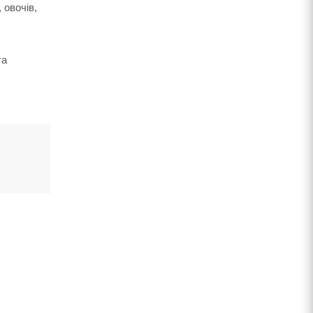
 овочів,
та