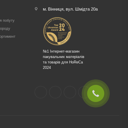
м. Вінниця, вул. Шмідта 20а
і
я побуту
городу
ортимент
№1 Інтернет-магазин
пакувальних матеріалів
та товарів для HoReCa
2024