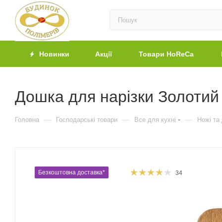
Новинки
Акції
Товари HoReCa
Дошка для нарізки Золотий 
—
—
—
Головна
Господарські товари
Все для кухні
Ножі та
Безкоштовна доставка*
34