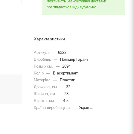
можливість безкоштовної доставки
розглядається індивідуально
Характеристики
Артикул
—
6322
Виробник
—
Полімер Гарант
Розмір см.
—
2694
Колір
—
В асортименті
Матеріал
—
Пластик
Довжина, cм
—
32
Ширина, cм
—
23
Висота, см
—
4.5
Країна виробництва
—
Україна