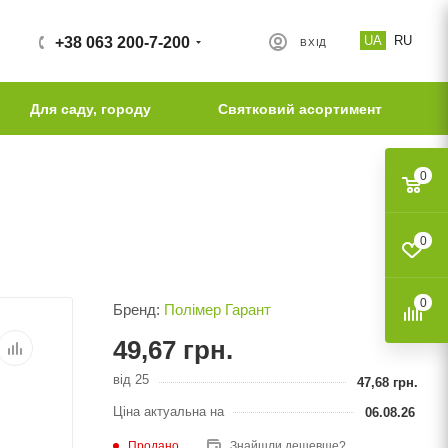
UA
RU
+38 063 200-7-200
ВХІД
Для саду, городу
Святковий асортимент
0
0
0
Бренд:
Полімер Гарант
49,67
грн.
від 25
47,68
грн.
Ціна актуальна на
06.08.26
Продано
Знайшли дешевше?