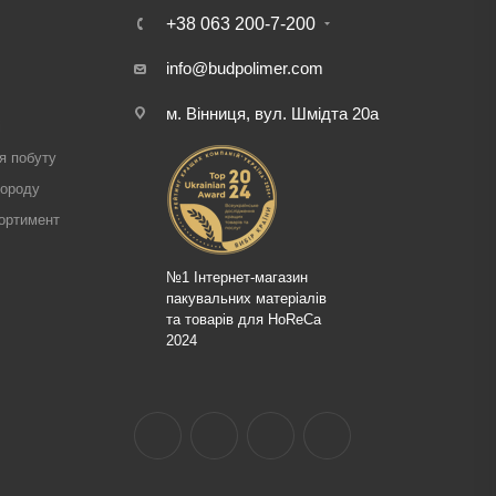
+38 063 200-7-200
info@budpolimer.com
м. Вінниця, вул. Шмідта 20а
і
я побуту
городу
ортимент
№1 Інтернет-магазин
пакувальних матеріалів
та товарів для HoReCa
2024