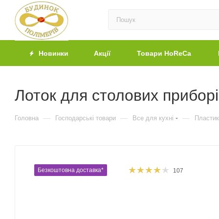
Новинки
Акції
Товари HoReCa
Лоток для столових приборі
—
—
—
Головна
Господарські товари
Все для кухні
Пластик
Безкоштовна доставка*
107