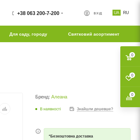
UA
RU
+38 063 200-7-200
ВХІД
Для саду, городу
Святковий асортимент
0
0
0
Бренд:
Алеана
В наявності
Знайшли дешевше?
*Безкоштовна доставка