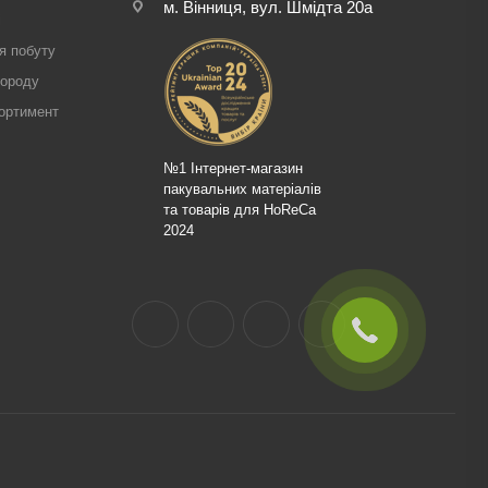
м. Вінниця, вул. Шмідта 20а
і
я побуту
городу
ортимент
№1 Інтернет-магазин
пакувальних матеріалів
та товарів для HoReCa
2024