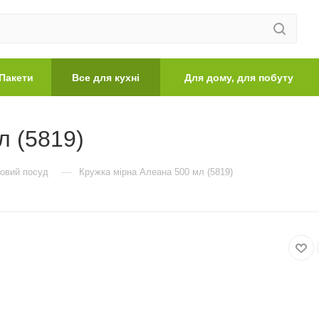
Пакети
Все для кухні
Для дому, для побуту
л (5819)
—
овий посуд
Кружка мірна Алеана 500 мл (5819)