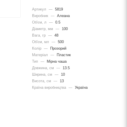
Артикул
—
5819
Виробник
—
Алеана
Об'єм, л
—
0.5
Діаметр, мм
—
100
Вага, гр
—
48
Об'єм, мл
—
500
Колір
—
Прозорий
Матеріал
—
Пластик
Тип
—
Мірна чаша
Довжина, cм
—
13.5
Ширина, cм
—
10
Висота, см
—
13
Країна виробництва
—
Україна